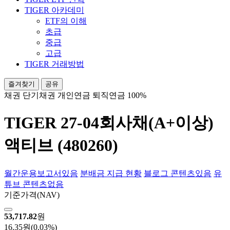
TIGER 아카데미
ETF의 이해
초급
중급
고급
TIGER 거래방법
즐겨찾기
공유
채권
단기채권
개인연금
퇴직연금 100%
TIGER 27-04회사채(A+이상)
액티브 (480260)
월간운용보고서
있음
분배금 지급 현황
블로그 콘텐츠
있음
유
튜브 콘텐츠
없음
기준가격
(NAV)
53,717.82
원
16.35원
(0.03%)