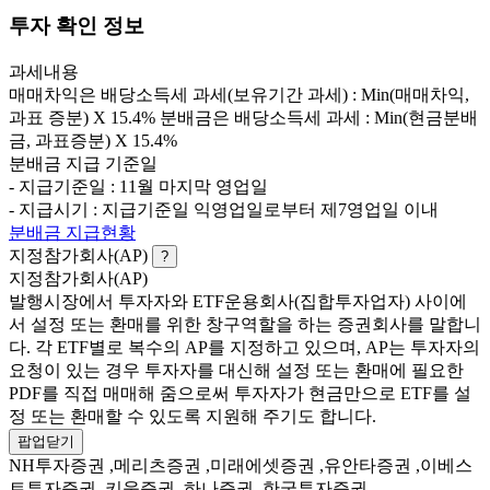
투자 확인 정보
과세내용
매매차익은 배당소득세 과세(보유기간 과세) : Min(매매차익,
과표 증분) X 15.4% 분배금은 배당소득세 과세 : Min(현금분배
금, 과표증분) X 15.4%
분배금 지급 기준일
- 지급기준일 : 11월 마지막 영업일
- 지급시기 : 지급기준일 익영업일로부터 제7영업일 이내
분배금 지급현황
지정참가회사(AP)
?
지정참가회사(AP)
발행시장에서 투자자와 ETF운용회사(집합투자업자) 사이에
서 설정 또는 환매를 위한 창구역할을 하는 증권회사를 말합니
다. 각 ETF별로 복수의 AP를 지정하고 있으며, AP는 투자자의
요청이 있는 경우 투자자를 대신해 설정 또는 환매에 필요한
PDF를 직접 매매해 줌으로써 투자자가 현금만으로 ETF를 설
정 또는 환매할 수 있도록 지원해 주기도 합니다.
팝업닫기
NH투자증권 ,메리츠증권 ,미래에셋증권 ,유안타증권 ,이베스
트투자증권 ,키움증권 ,하나증권 ,한국투자증권