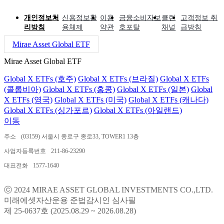
개인정보처
신용정보활
이용
금융소비자보
클린
고객정보 취
리방침
용체제
약관
호포탈
채널
급방침
Mirae Asset Global ETF
Mirae Asset Global ETF
Global X ETFs (호주)
Global X ETFs (브라질)
Global X ETFs
(콜롬비아)
Global X ETFs (홍콩)
Global X ETFs (일본)
Global
X ETFs (영국)
Global X ETFs (미국)
Global X ETFs (캐나다)
Global X ETFs (싱가포르)
Global X ETFs (아일랜드)
이동
주소
(03159) 서울시 종로구 종로33, TOWER1 13층
사업자등록번호
211-86-23290
대표전화
1577-1640
ⓒ 2024 MIRAE ASSET GLOBAL INVESTMENTS CO.,LTD.
미래에셋자산운용 준법감시인 심사필
제 25-0637호 (2025.08.29 ~ 2026.08.28)