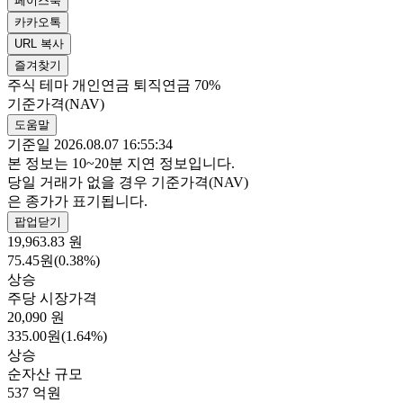
페이스북
카카오톡
URL 복사
즐겨찾기
주식
테마
개인연금
퇴직연금 70%
기준가격(NAV)
도움말
기준일 2026.08.07 16:55:34
본 정보는 10~20분 지연 정보입니다.
당일 거래가 없을 경우 기준가격(NAV)
은 종가가 표기됩니다.
팝업닫기
19,963.83
원
75.45원(0.38%)
상승
주당 시장가격
20,090
원
335.00원(1.64%)
상승
순자산 규모
537
억원