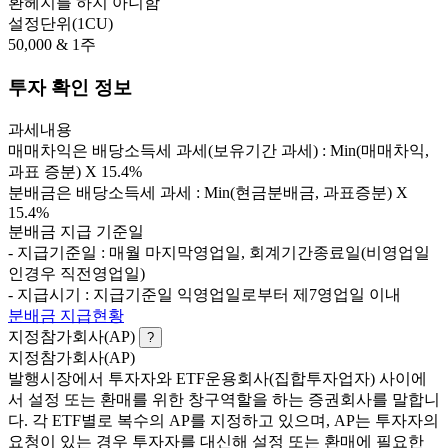
환헤지를 하지 아니함
설정단위(1CU)
50,000 & 1주
투자 확인 정보
과세내용
매매차익은 배당소득세 과세(보유기간 과세) : Min(매매차익,
과표 증분) X 15.4%
분배금은 배당소득세 과세 : Min(현금분배금, 과표증분) X
15.4%
분배금 지급 기준일
- 지급기준일 : 매월 마지막영업일, 회계기간종료일(비영업일
인경우 직전영업일)
- 지급시기 : 지급기준일 익영업일로부터 제7영업일 이내
분배금 지급현황
지정참가회사(AP)
?
지정참가회사(AP)
발행시장에서 투자자와 ETF운용회사(집합투자업자) 사이에
서 설정 또는 환매를 위한 창구역할을 하는 증권회사를 말합니
다. 각 ETF별로 복수의 AP를 지정하고 있으며, AP는 투자자의
요청이 있는 경우 투자자를 대신해 설정 또는 환매에 필요한