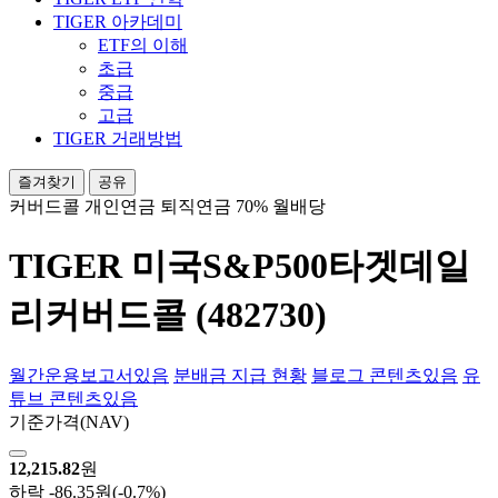
TIGER 아카데미
ETF의 이해
초급
중급
고급
TIGER 거래방법
즐겨찾기
공유
커버드콜
개인연금
퇴직연금 70%
월배당
TIGER 미국S&P500타겟데일
리커버드콜 (482730)
월간운용보고서
있음
분배금 지급 현황
블로그 콘텐츠
있음
유
튜브 콘텐츠
있음
기준가격
(NAV)
12,215.82
원
하락
-86.35원
(-0.7%)