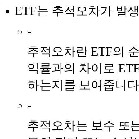
ETF
는
추적오차
가
발
-
추적오차란 ETF의 
익률과의 차이로 ET
하는지를 보여줍니다
-
추적오차는 보수 또는 