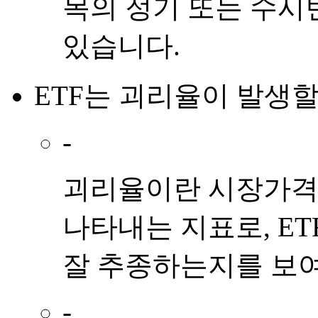
목의 정기 또는 수시
있습니다.
ETF
는
괴리율
이
발생
할
-
괴리율이란 시장가격과
나타내는 지표로, E
잘 추종하는지를 보
-