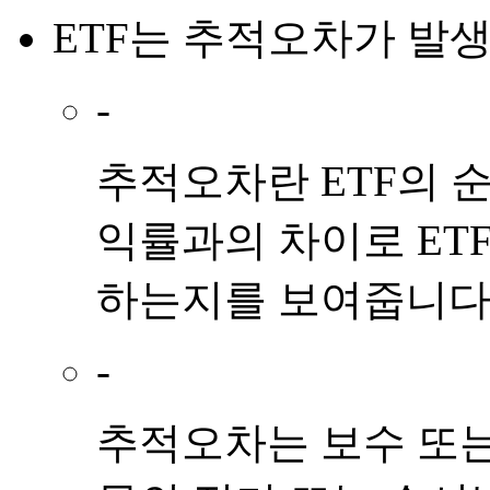
ETF
는
추적오차
가
발
-
추적오차란 ETF의 
익률과의 차이로 ET
하는지를 보여줍니다
-
추적오차는 보수 또는 