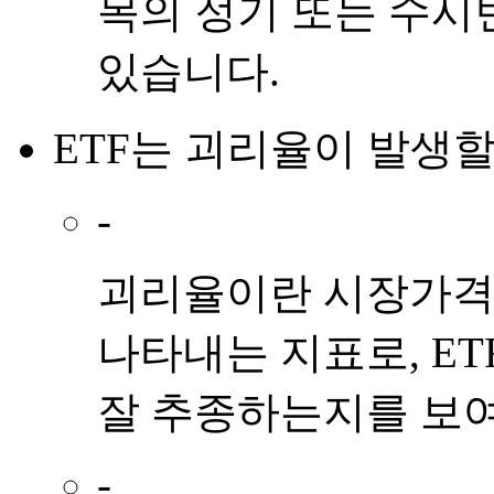
목의 정기 또는 수시
있습니다.
ETF
는
괴리율
이
발생
할
-
괴리율이란 시장가격과
나타내는 지표로, E
잘 추종하는지를 보
-