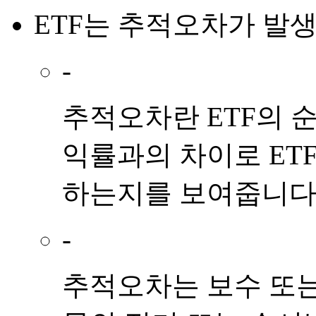
ETF
는
추적오차
가
발
-
추적오차란 ETF의 
익률과의 차이로 ET
하는지를 보여줍니다
-
추적오차는 보수 또는 