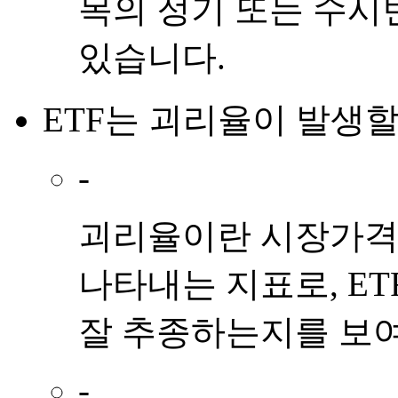
목의 정기 또는 수시
있습니다.
ETF
는
괴리율
이
발생
할
-
괴리율이란 시장가격과
나타내는 지표로, E
잘 추종하는지를 보
-