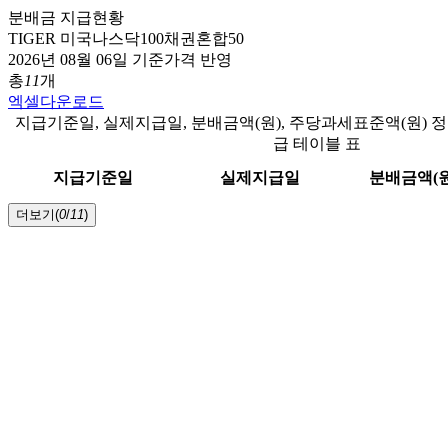
분배금 지급현황
TIGER 미국나스닥100채권혼합50
2026년 08월 06일 기준가격 반영
총
11
개
엑셀다운로드
지급기준일, 실제지급일, 분배금액(원), 주당과세표준액(원) 
급 테이블 표
지급기준일
실제지급일
분배금액(원
더보기(
0
/
11
)