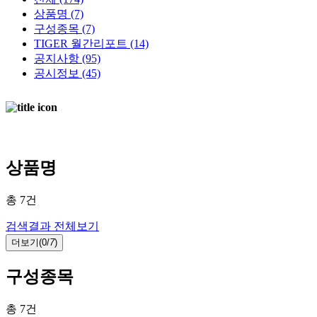
상품명
(7)
구성종목
(7)
TIGER 월간리포트
(14)
공지사항
(95)
공시정보
(45)
AI검색중 ...
AI가 찾은 결과입니다.
Loading…
상품명
총
7
건
검색결과 전체보기
더보기(
0/
7
)
구성종목
총
7
건