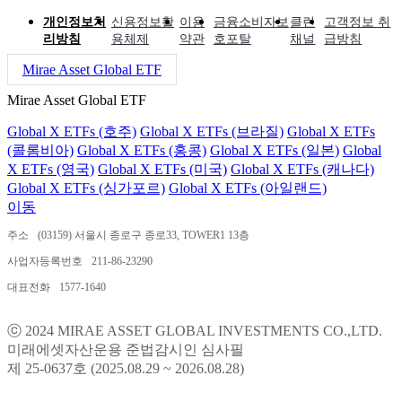
개인정보처
신용정보활
이용
금융소비자보
클린
고객정보 취
리방침
용체제
약관
호포탈
채널
급방침
Mirae Asset Global ETF
Mirae Asset Global ETF
Global X ETFs (호주)
Global X ETFs (브라질)
Global X ETFs
(콜롬비아)
Global X ETFs (홍콩)
Global X ETFs (일본)
Global
X ETFs (영국)
Global X ETFs (미국)
Global X ETFs (캐나다)
Global X ETFs (싱가포르)
Global X ETFs (아일랜드)
이동
주소
(03159) 서울시 종로구 종로33, TOWER1 13층
사업자등록번호
211-86-23290
대표전화
1577-1640
ⓒ 2024 MIRAE ASSET GLOBAL INVESTMENTS CO.,LTD.
미래에셋자산운용 준법감시인 심사필
제 25-0637호 (2025.08.29 ~ 2026.08.28)