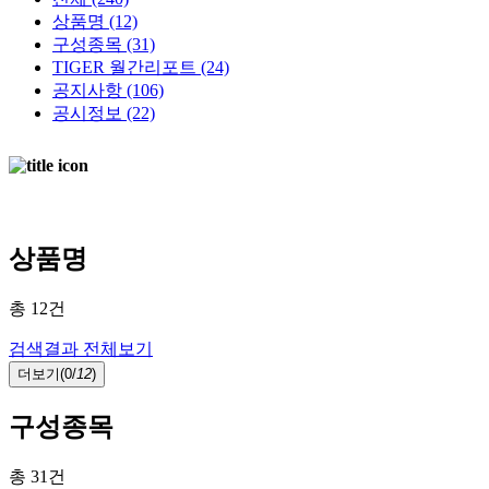
상품명
(12)
구성종목
(31)
TIGER 월간리포트
(24)
공지사항
(106)
공시정보
(22)
AI검색중 ...
AI가 찾은 결과입니다.
Loading…
상품명
총
12
건
검색결과 전체보기
더보기(
0/
12
)
구성종목
총
31
건