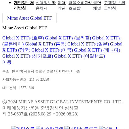
개인정보처
신용정보활
이용
금융소비자보
클린
고객정보 취
리방침
용체제
약관
호포탈
채널
급방침
Mirae Asset Global ETF
Mirae Asset Global ETF
Global X ETFs (호주)
Global X ETFs (브라질)
Global X ETFs
(콜롬비아)
Global X ETFs (홍콩)
Global X ETFs (일본)
Global
X ETFs (영국)
Global X ETFs (미국)
Global X ETFs (캐나다)
Global X ETFs (싱가포르)
Global X ETFs (아일랜드)
이동
주소
(03159) 서울시 종로구 종로33, TOWER1 13층
사업자등록번호
211-86-23290
대표전화
1577-1640
ⓒ 2024 MIRAE ASSET GLOBAL INVESTMENTS CO.,LTD.
미래에셋자산운용 준법감시인 심사필
제 25-0637호 (2025.08.29 ~ 2026.08.28)