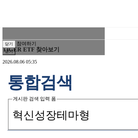
이벤트 참여
팝업을 닫으면 이벤트에 참여를 할 수 없습니다.
이벤트 참여를 위해 '참여하기'를 눌러주세요.
미
래
참여하기
닫기
에
TIGER ETF 찾아보기
닫기
셋
2026.08.06 05:35
TIGERETF
통합검색
게시판 검색 입력 폼