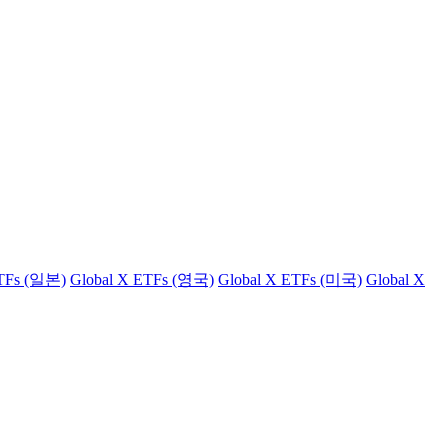
ETFs (일본)
Global X ETFs (영국)
Global X ETFs (미국)
Global X