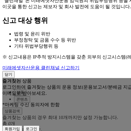
“클린채널”은 미래에셋자산운용 임직원의 위법부당행위 등을
이곳을 통한 신고는 제보자 및 회사 발전에 도움이 될 것입니다.
신고 대상 행위
법령 및 윤리 위반
부정청탁 및 금품 수수 등 위반
기타 위법부당행위 등
※ 신고내용은 IP추적 방지시스템을 갖춘 외부의 신고시스템(
미래에셋자산운용 클린채널 신고하기
닫기
즐겨찾는 상품
즐겨찾기
로그인하여 즐겨찾는 상품의 운용 정보(운용보고서/분배금 지급
상품
이메일로 받아보세요.
콘텐츠
*마케팅 수신 동의자에 한함
상품검색
즐겨찾는 상품의 경우 최대 10개까지만 설정 가능합니다.
총
0
개
회원가입
로그인
로그인을 해주세요.