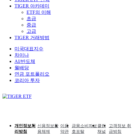
TIGER 아카데미
ETF의 이해
초급
중급
고급
TIGER 거래방법
미국대표지수
차이나
AI/반도체
월배당
연금 포트폴리오
코리아 투자
개인정보처
신용정보활
이용
금융소비자보
클린
고객정보 취
리방침
용체제
약관
호포탈
채널
급방침