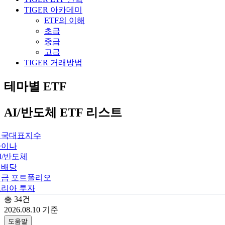
TIGER 아카데미
ETF의 이해
초급
중급
고급
TIGER 거래방법
테마별 ETF
AI/반도체 ETF 리스트
미국대표지수
차이나
I/반도체
월배당
연금 포트폴리오
리아 투자
총
34
건
2026.08.10
기준
도움말