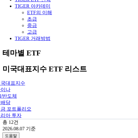
TIGER 아카데미
ETF의 이해
초급
중급
고급
TIGER 거래방법
테마별 ETF
미국대표지수 ETF 리스트
미국대표지수
차이나
I/반도체
월배당
연금 포트폴리오
리아 투자
총
12
건
2026.08.07
기준
도움말