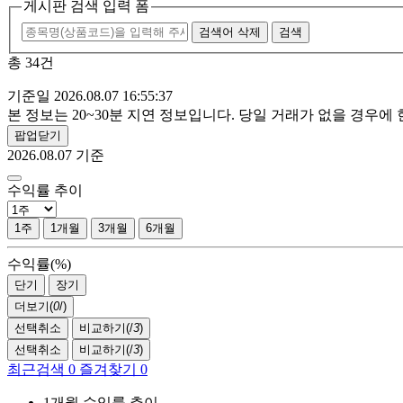
게시판 검색 입력 폼
검색어 삭제
검색
총 34건
기준일 2026.08.07 16:55:37
본 정보는 20~30분 지연 정보입니다. 당일 거래가 없을 경우
팝업닫기
2026.08.07
기준
수익률 추이
1주
1개월
3개월
6개월
수익률(%)
단기
장기
더보기(
0
/
)
선택취소
비교하기(
/
3
)
선택취소
비교하기(
/
3
)
최근검색
0
즐겨찾기
0
1개월 수익률 추이