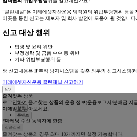
임직원의 위법부당행위
를 알고계신가요?
“클린채널”은 미래에셋자산운용 임직원의 위법부당행위 등을
이곳을 통한 신고는 제보자 및 회사 발전에 도움이 될 것입니다.
신고 대상 행위
법령 및 윤리 위반
부정청탁 및 금품 수수 등 위반
기타 위법부당행위 등
※ 신고내용은 IP추적 방지시스템을 갖춘 외부의 신고시스템(
미래에셋자산운용 클린채널 신고하기
닫기
즐겨찾는 상품
즐겨찾기
로그인하여 즐겨찾는 상품의 운용 정보(운용보고서/분배금 지급
상품
이메일로 받아보세요.
콘텐츠
*마케팅 수신 동의자에 한함
상품검색
즐겨찾는 상품의 경우 최대 10개까지만 설정 가능합니다.