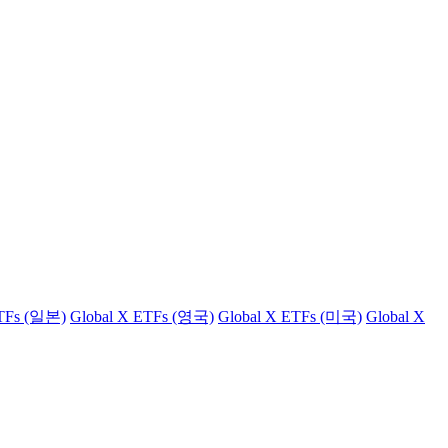
ETFs (일본)
Global X ETFs (영국)
Global X ETFs (미국)
Global X