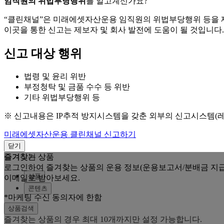
임직원의 위법부당행위
를 알고계신가요?
“클린채널”은 미래에셋자산운용 임직원의 위법부당행위 등을
이곳을 통한 신고는 제보자 및 회사 발전에 도움이 될 것입니다.
신고 대상 행위
법령 및 윤리 위반
부정청탁 및 금품 수수 등 위반
기타 위법부당행위 등
※ 신고내용은 IP추적 방지시스템을 갖춘 외부의 신고시스템(
미래에셋자산운용 클린채널 신고하기
닫기
즐겨찾는 상품
즐겨찾기
로그인하여 즐겨찾는 상품의 운용 정보(운용보고서/분배금 지급
상품
이메일로 받아보세요.
콘텐츠
*마케팅 수신 동의자에 한함
상품검색
즐겨찾는 상품의 경우 최대 10개까지만 설정 가능합니다.