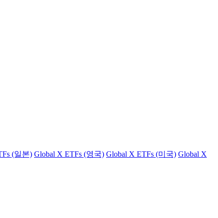
ETFs (일본)
Global X ETFs (영국)
Global X ETFs (미국)
Global X