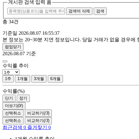
게시판 검색 입력 폼
검색어 삭제
검색
총 34건
기준일 2026.08.07 16:55:37
본 정보는 20~30분 지연 정보입니다. 당일 거래가 없을 경우
팝업닫기
2026.08.07
기준
수익률 추이
1주
1개월
3개월
6개월
수익률(%)
단기
장기
더보기(
0
/
)
선택취소
비교하기(
/
3
)
선택취소
비교하기(
/
3
)
최근검색
0
즐겨찾기
0
1개월 수익률 추이