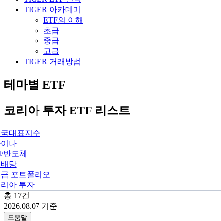
TIGER 아카데미
ETF의 이해
초급
중급
고급
TIGER 거래방법
테마별 ETF
코리아 투자 ETF 리스트
미국대표지수
차이나
I/반도체
월배당
연금 포트폴리오
리아 투자
총
17
건
2026.08.07
기준
도움말