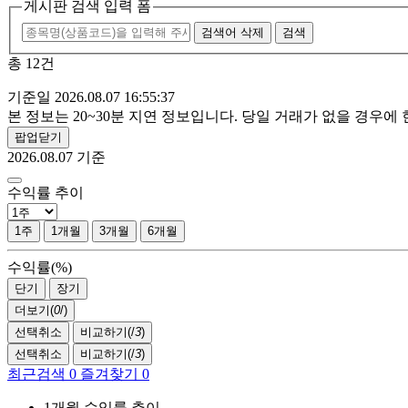
게시판 검색 입력 폼
검색어 삭제
검색
총 12건
기준일 2026.08.07 16:55:37
본 정보는 20~30분 지연 정보입니다. 당일 거래가 없을 경우
팝업닫기
2026.08.07
기준
수익률 추이
1주
1개월
3개월
6개월
수익률(%)
단기
장기
더보기(
0
/
)
선택취소
비교하기(
/
3
)
선택취소
비교하기(
/
3
)
최근검색
0
즐겨찾기
0
1개월 수익률 추이