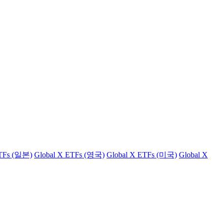
ETFs (일본)
Global X ETFs (영국)
Global X ETFs (미국)
Global X