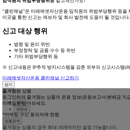
임직원의 위법부당행위
를 알고계신가요?
“클린채널”은 미래에셋자산운용 임직원의 위법부당행위 등을
이곳을 통한 신고는 제보자 및 회사 발전에 도움이 될 것입니다.
신고 대상 행위
법령 및 윤리 위반
부정청탁 및 금품 수수 등 위반
기타 위법부당행위 등
※ 신고내용은 IP추적 방지시스템을 갖춘 외부의 신고시스템(
미래에셋자산운용 클린채널 신고하기
닫기
즐겨찾는 상품
즐겨찾기
로그인하여 즐겨찾는 상품의 운용 정보(운용보고서/분배금 지급
상품
이메일로 받아보세요.
콘텐츠
*마케팅 수신 동의자에 한함
상품검색
즐겨찾는 상품의 경우 최대 10개까지만 설정 가능합니다.