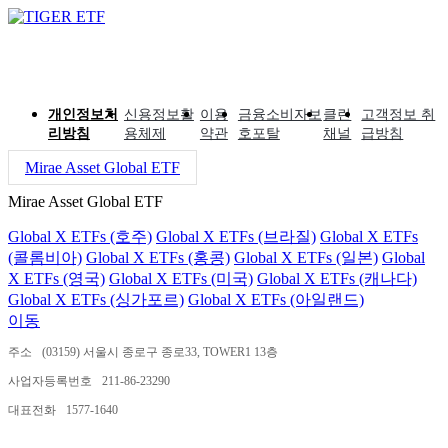
개인정보처
신용정보활
이용
금융소비자보
클린
고객정보 취
리방침
용체제
약관
호포탈
채널
급방침
Mirae Asset Global ETF
Mirae Asset Global ETF
Global X ETFs (호주)
Global X ETFs (브라질)
Global X ETFs
(콜롬비아)
Global X ETFs (홍콩)
Global X ETFs (일본)
Global
X ETFs (영국)
Global X ETFs (미국)
Global X ETFs (캐나다)
Global X ETFs (싱가포르)
Global X ETFs (아일랜드)
이동
주소
(03159) 서울시 종로구 종로33, TOWER1 13층
사업자등록번호
211-86-23290
대표전화
1577-1640
ⓒ 2024 MIRAE ASSET GLOBAL INVESTMENTS CO.,LTD.