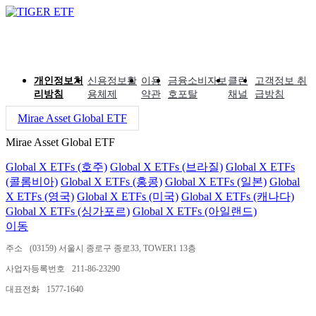
개인정보처
신용정보활
이용
금융소비자보
클린
고객정보 취
리방침
용체제
약관
호포탈
채널
급방침
Mirae Asset Global ETF
Mirae Asset Global ETF
Global X ETFs (호주)
Global X ETFs (브라질)
Global X ETFs
(콜롬비아)
Global X ETFs (홍콩)
Global X ETFs (일본)
Global
X ETFs (영국)
Global X ETFs (미국)
Global X ETFs (캐나다)
Global X ETFs (싱가포르)
Global X ETFs (아일랜드)
이동
주소
(03159) 서울시 종로구 종로33, TOWER1 13층
사업자등록번호
211-86-23290
대표전화
1577-1640
ⓒ 2024 MIRAE ASSET GLOBAL INVESTMENTS CO.,LTD.