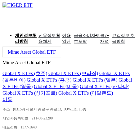
개인정보처
신용정보활
이용
금융소비자보
클린
고객정보 취
리방침
용체제
약관
호포탈
채널
급방침
Mirae Asset Global ETF
Mirae Asset Global ETF
Global X ETFs (호주)
Global X ETFs (브라질)
Global X ETFs
(콜롬비아)
Global X ETFs (홍콩)
Global X ETFs (일본)
Global
X ETFs (영국)
Global X ETFs (미국)
Global X ETFs (캐나다)
Global X ETFs (싱가포르)
Global X ETFs (아일랜드)
이동
주소
(03159) 서울시 종로구 종로33, TOWER1 13층
사업자등록번호
211-86-23290
대표전화
1577-1640
ⓒ 2024 MIRAE ASSET GLOBAL INVESTMENTS CO.,LTD.