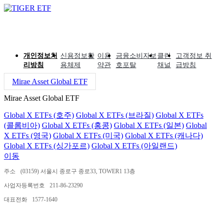
개인정보처
신용정보활
이용
금융소비자보
클린
고객정보 취
리방침
용체제
약관
호포탈
채널
급방침
Mirae Asset Global ETF
Mirae Asset Global ETF
Global X ETFs (호주)
Global X ETFs (브라질)
Global X ETFs
(콜롬비아)
Global X ETFs (홍콩)
Global X ETFs (일본)
Global
X ETFs (영국)
Global X ETFs (미국)
Global X ETFs (캐나다)
Global X ETFs (싱가포르)
Global X ETFs (아일랜드)
이동
주소
(03159) 서울시 종로구 종로33, TOWER1 13층
사업자등록번호
211-86-23290
대표전화
1577-1640
ⓒ 2024 MIRAE ASSET GLOBAL INVESTMENTS CO.,LTD.