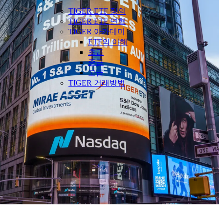
TIGER ETF 정의
TIGER ETF 연혁
TIGER 아카데미
ETF의 이해
초급
중급
고급
TIGER 거래방법