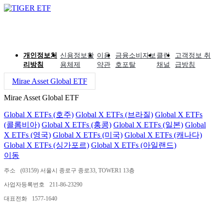
개인정보처
신용정보활
이용
금융소비자보
클린
고객정보 취
리방침
용체제
약관
호포탈
채널
급방침
Mirae Asset Global ETF
Mirae Asset Global ETF
Global X ETFs (호주)
Global X ETFs (브라질)
Global X ETFs
(콜롬비아)
Global X ETFs (홍콩)
Global X ETFs (일본)
Global
X ETFs (영국)
Global X ETFs (미국)
Global X ETFs (캐나다)
Global X ETFs (싱가포르)
Global X ETFs (아일랜드)
이동
주소
(03159) 서울시 종로구 종로33, TOWER1 13층
사업자등록번호
211-86-23290
대표전화
1577-1640
ⓒ 2024 MIRAE ASSET GLOBAL INVESTMENTS CO.,LTD.