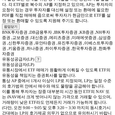
다. 각 ETF별로 복수의 AP를 지정하고 있으며, AP는 투자자의
요청이 있는 경우 투자자를 대신해 설정 또는 환매에 필요한
PDF를 직접 매매해 줌으로써 투자자가 현금만으로 ETF를 설
정 또는 환매할 수 있도록 지원해 주기도 합니다.
팝업닫기
BNK투자증권 ,DB금융투자 ,IBK투자증권 ,KB증권 ,NH투자
증권 ,교보증권 ,대신증권 ,메리츠증권 ,미래에셋증권 ,삼성증
권 ,신한투자증권 ,유안타증권 ,유진투자증권 ,이베스트투자증
권 ,키움증권 ,하나증권 ,하이투자증권 ,한국투자증권 ,한화투
자증권
유동성공급자(LP)
?
유동성공급자(LP)
유통시장에서 ETF 매매가 원활하게 이뤄질 수 있도록 ETF의
유동성을 책임지는 증권회사를 말합니다.
통상 AP 중에서 1개사 이상이 LP로 지정되며, LP는 일정 수준
의 호가범위 안에서 매수와 매도 물량을 공급해야 합니다.
이를 통해 투자자는 장중 대부분의 시간 동안 ETF의 NAV 또
는 iNAV에서 크게 벗어나지 않는 가격으로 거래할 수 있으며,
거래량이 낮은 ETF라도 언제든지 거래가 가능하게 됩니다.
(다만, 오전 9:00 ~ 9:05 및 오후 3:20 ~ 3:30 까지의 동시호가시
간대에는 LP의 호가제공 의무가 없으므로 유의하시기 바랍니