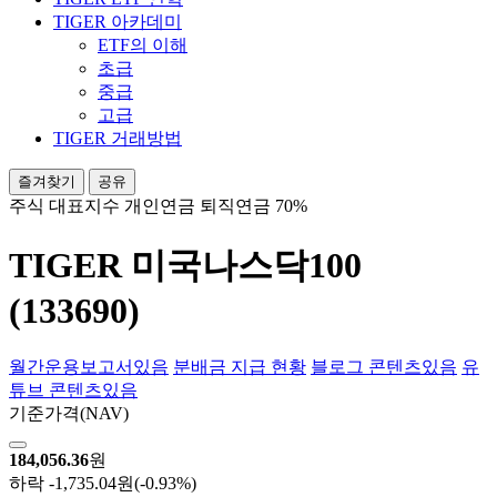
TIGER 아카데미
ETF의 이해
초급
중급
고급
TIGER 거래방법
즐겨찾기
공유
주식
대표지수
개인연금
퇴직연금 70%
TIGER 미국나스닥100
(133690)
월간운용보고서
있음
분배금 지급 현황
블로그 콘텐츠
있음
유
튜브 콘텐츠
있음
기준가격
(NAV)
184,056.36
원
하락
-1,735.04원
(-0.93%)