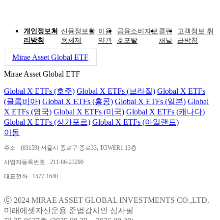
개인정보처
신용정보활
이용
금융소비자보
클린
고객정보 취
리방침
용체제
약관
호포탈
채널
급방침
Mirae Asset Global ETF
Mirae Asset Global ETF
Global X ETFs (호주)
Global X ETFs (브라질)
Global X ETFs
(콜롬비아)
Global X ETFs (홍콩)
Global X ETFs (일본)
Global
X ETFs (영국)
Global X ETFs (미국)
Global X ETFs (캐나다)
Global X ETFs (싱가포르)
Global X ETFs (아일랜드)
이동
주소
(03159) 서울시 종로구 종로33, TOWER1 13층
사업자등록번호
211-86-23290
대표전화
1577-1640
ⓒ 2024 MIRAE ASSET GLOBAL INVESTMENTS CO.,LTD.
미래에셋자산운용 준법감시인 심사필