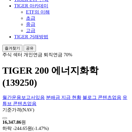
TIGER 아카데미
ETF의 이해
초급
중급
고급
TIGER 거래방법
즐겨찾기
공유
주식
섹터
개인연금
퇴직연금 70%
TIGER 200 에너지화학
(139250)
월간운용보고서
있음
분배금 지급 현황
블로그 콘텐츠
없음
유
튜브 콘텐츠
없음
기준가격
(NAV)
16,347.86
원
하락
-244.65원
(-1.47%)