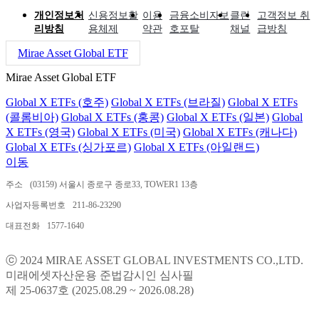
개인정보처
신용정보활
이용
금융소비자보
클린
고객정보 취
리방침
용체제
약관
호포탈
채널
급방침
Mirae Asset Global ETF
Mirae Asset Global ETF
Global X ETFs (호주)
Global X ETFs (브라질)
Global X ETFs
(콜롬비아)
Global X ETFs (홍콩)
Global X ETFs (일본)
Global
X ETFs (영국)
Global X ETFs (미국)
Global X ETFs (캐나다)
Global X ETFs (싱가포르)
Global X ETFs (아일랜드)
이동
주소
(03159) 서울시 종로구 종로33, TOWER1 13층
사업자등록번호
211-86-23290
대표전화
1577-1640
ⓒ 2024 MIRAE ASSET GLOBAL INVESTMENTS CO.,LTD.
미래에셋자산운용 준법감시인 심사필
제 25-0637호 (2025.08.29 ~ 2026.08.28)