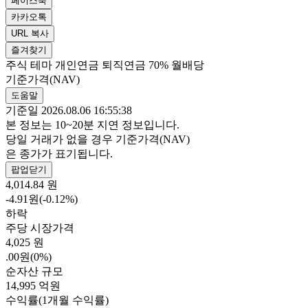
페이스북
카카오톡
URL 복사
즐겨찾기
주식
테마
개인연금
퇴직연금 70%
월배당
기준가격(NAV)
도움말
기준일 2026.08.06 16:55:38
본 정보는 10~20분 지연 정보입니다.
당일 거래가 없을 경우 기준가격(NAV)
은 종가가 표기됩니다.
팝업닫기
4,014.84
원
-4.91원(-0.12%)
하락
주당 시장가격
4,025
원
.00원(0%)
순자산 규모
14,995
억원
수익률(1개월 수익률)