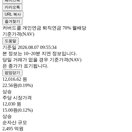
페이스북
카카오톡
URL 복사
즐겨찾기
커버드콜
개인연금
퇴직연금 70%
월배당
기준가격(NAV)
도움말
기준일 2026.08.07 09:55:34
본 정보는 10~20분 지연 정보입니다.
당일 거래가 없을 경우 기준가격(NAV)
은 종가가 표기됩니다.
팝업닫기
12,016.62
원
22.56원(0.19%)
상승
주당 시장가격
12,030
원
15.00원(0.12%)
상승
순자산 규모
2,495
억원