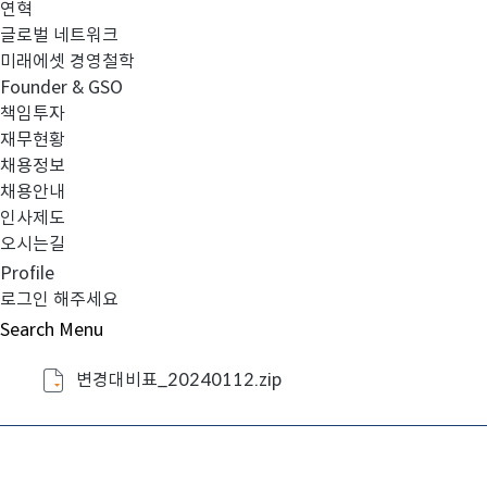
연혁
2. 변경 사항:
글로벌 네트워크
미래에셋 경영철학
1) 펀드 결산에 따른 재무정보 및 주요 수치 업데이트
Founder & GSO
책임투자
2) 투자위험등급 관련 변동성 값 등 업데이트
재무현황
채용정보
채용안내
인사제도
3. 효력발생일: 2024년 1월 12일 (금)
오시는길
Profile
로그인 해주세요
Search
Menu
변경대비표_20240112.zip