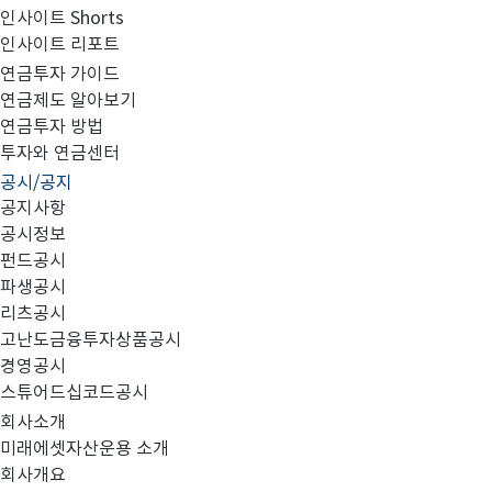
인사이트 Shorts
인사이트 리포트
투자설명서 변경의 건
연금투자 가이드
연금제도 알아보기
연금투자 방법
투자와 연금센터
공시/공지
다음과 같이 정정사항에 대해 안내 드리오니 투자에 참고
공지사항
공시정보
펀드공시
파생공시
- 다 음 -
리츠공시
고난도금융투자상품공시
경영공시
스튜어드십코드공시
1. 대상펀드: 미래에셋개인연금단기증권전환형자투자신탁1
회사소개
미래에셋자산운용 소개
회사개요