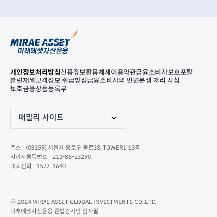
개인정보처리방침
신용정보활용체제
이용약관
금융소비자보호포탈
클린채널
고객정보 취급방침
금융소비자의 민원분쟁 처리 지침
보호금융상품등록부
패밀리 사이트
(03159) 서울시 종로구 종로33, TOWER1 13층
주소
211-86-23290
사업자등록번호
1577-1640
대표전화
ⓒ 2024 MIRAE ASSET GLOBAL INVESTMENTS CO.,LTD.
미래에셋자산운용 준법감시인 심사필