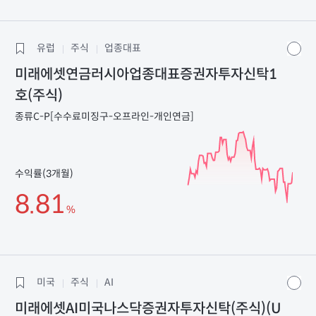
유럽
주식
업종대표
미래에셋연금러시아업종대표증권자투자신탁1
호(주식)
종류C-P[수수료미징구-오프라인-개인연금]
수익률(3개월)
8.81
%
미국
주식
AI
미래에셋AI미국나스닥증권자투자신탁(주식)(U