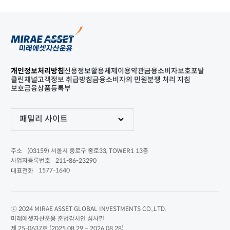
개인정보처리방침
신용정보활용체제
이용약관
금융소비자보호포탈
클린채널
고객정보 취급방침
금융소비자의 민원분쟁 처리 지침
보호금융상품등록부
패밀리 사이트
(03159) 서울시 종로구 종로33, TOWER1 13층
주소
211-86-23290
사업자등록번호
1577-1640
대표전화
ⓒ 2024 MIRAE ASSET GLOBAL INVESTMENTS CO.,LTD.
미래에셋자산운용 준법감시인 심사필
제 25-0637호 (2025.08.29 ~ 2026.08.28)