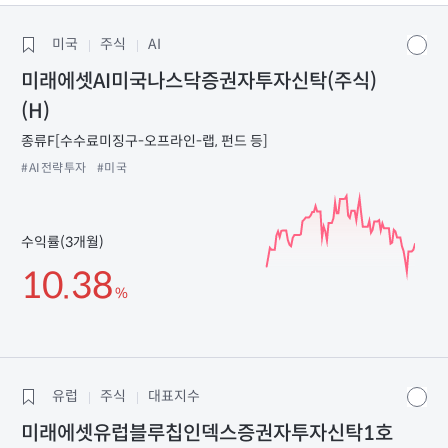
미국
주식
AI
미래에셋AI미국나스닥증권자투자신탁(주식)
(H)
종류F[수수료미징구-오프라인-랩, 펀드 등]
#AI전략투자
#미국
수익률(3개월)
10.38
%
유럽
주식
대표지수
미래에셋유럽블루칩인덱스증권자투자신탁1호