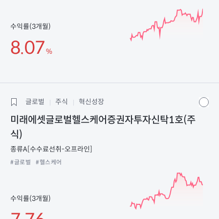
수익률(3개월)
8.07
%
글로벌
주식
혁신성장
미래에셋글로벌헬스케어증권자투자신탁1호(주
식)
종류A[수수료선취-오프라인]
#글로벌
#헬스케어
수익률(3개월)