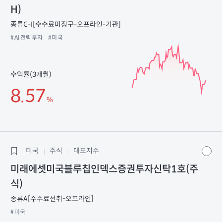
H)
종류C-I[수수료미징구-오프라인-기관]
#AI전략투자
#미국
수익률(3개월)
8.57
%
미국
주식
대표지수
미래에셋미국블루칩인덱스증권투자신탁1호(주
식)
종류A[수수료선취-오프라인]
#미국