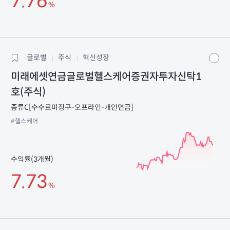
7.76
%
글로벌
주식
혁신성장
미래에셋연금글로벌헬스케어증권자투자신탁1
호(주식)
종류C[수수료미징구-오프라인-개인연금]
#헬스케어
수익률(3개월)
7.73
%