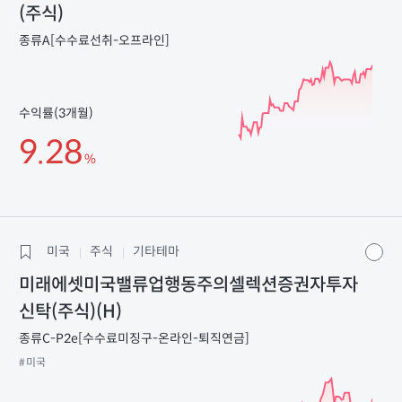
(주식)
종류A[수수료선취-오프라인]
수익률(3개월)
9.28
%
미국
주식
기타테마
미래에셋미국밸류업행동주의셀렉션증권자투자
신탁(주식)(H)
종류C-P2e[수수료미징구-온라인-퇴직연금]
#미국