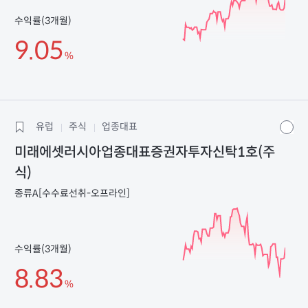
수익률(3개월)
9.05
%
유럽
주식
업종대표
미래에셋러시아업종대표증권자투자신탁1호(주
식)
종류A[수수료선취-오프라인]
수익률(3개월)
8.83
%