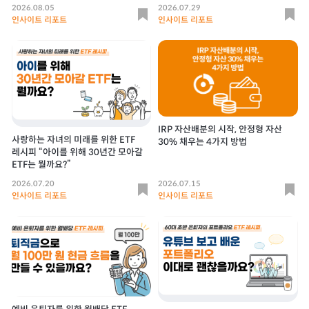
2026.08.05
2026.07.29
인사이트 리포트
인사이트 리포트
IRP 자산배분의 시작, 안정형 자산
사랑하는 자녀의 미래를 위한 ETF
30% 채우는 4가지 방법
레시피 “아이를 위해 30년간 모아갈
ETF는 뭘까요?”
2026.07.20
2026.07.15
인사이트 리포트
인사이트 리포트