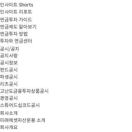
인사이트 Shorts
인사이트 리포트
연금투자 가이드
투자기간 선택
연금제도 알아보기
연금투자 방법
투자와 연금센터
공시/공지
공지사항
공시정보
※ 오늘 이전 날짜만 선택 가능하며, 기간 선택 버튼을 선택하시면 오늘을 기준
펀드공시
파생공시
리츠공시
고난도금융투자상품공시
경영공시
스튜어드십코드공시
투자금액 입력
회사소개
미래에셋자산운용 소개
회사개요