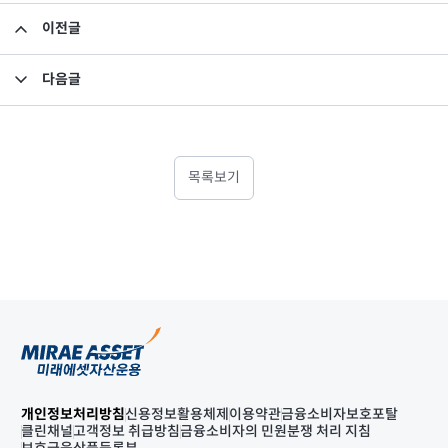
이전글
상장지수펀드 기준가격 컷오프 시간초과 발생 보고
다음글
소규모펀드 공시의 건(2024년 12월)
목록보기
개인정보처리방침
신용정보활용체제
이용약관
금융소비자보호포탈
클린채널
고객정보 취급방침
금융소비자의 민원분쟁 처리 지침