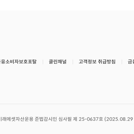
금융소비자보호포탈
클린채널
고객정보 취급방침
금
미래에셋자산운용 준법감시인 심사필 제 25-0637호 (2025.08.29 ~ 