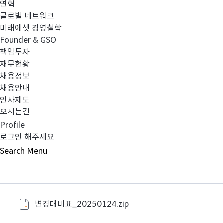
연혁
3) 기업공시서식 개정사항 반영
글로벌 네트워크
4) 선취판매수수료 삭제
미래에셋 경영철학
Founder & GSO
5) 모투자신탁 운용역 변경
책임투자
6) 소득세법 및 법인세법 개정사항 반영
재무현황
채용정보
채용안내
인사제도
3. 효력발생일 : 2025년 01월 24일 (금)
오시는길
Profile
로그인 해주세요
자세한 사항은 첨부된 변경대비표 확인 부탁드립니다.
Search
Menu
변경대비표_20250124.zip