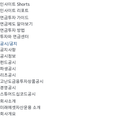
인사이트 Shorts
인사이트 리포트
집합투자규약 및 투자설명서 변경의 건
연금투자 가이드
연금제도 알아보기
연금투자 방법
투자와 연금센터
공시/공지
다음과 같이 정정사항에 대해 안내 드리오니 투자에 참고
공지사항
공시정보
펀드공시
파생공시
- 다 음 -
리츠공시
고난도금융투자상품공시
경영공시
1. 대상 펀드 : 미래에셋인디아디스커버리증권자투자신탁1
스튜어드십코드공시
회사소개
2. 변경사항 :
미래에셋자산운용 소개
1) 펀드 결산에 따른 재무정보 및 주요 수치 업데이트
회사개요
2) 투자위험등급 관련 변동성 값 등 업데이트