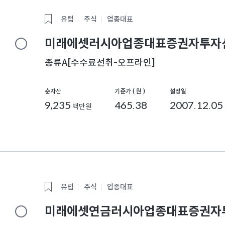
유럽
주식
업종대표
미래에셋러시아업종대표증권자투자신
종류A[수수료선취-오프라인]
순자산
기준가 ( 원 )
설정일
9,235
465.38
2007.12.05
백만원
유럽
주식
업종대표
미래에셋연금러시아업종대표증권자투