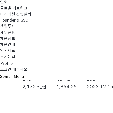
연혁
글로벌 네트워크
비교하기
관심담기
미래에셋 경영철학
Founder & GSO
책임투자
재무현황
미국
주식
AI
채용정보
채용안내
미래에셋AI미국나스닥증권자투자신탁
인사제도
오시는길
종류F[수수료미징구-오프라인-랩, 펀드 등]
Profile
#AI전략투자
#미국
로그인 해주세요
Search
Menu
순자산
기준가 ( 원 )
설정일
2,172
1,854.25
2023.12.1
백만원