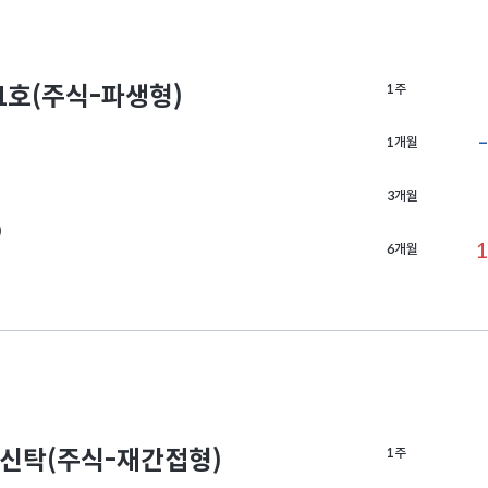
호(주식-파생형)
1주
1개월
3개월
0
1
6개월
신탁(주식-재간접형)
1주