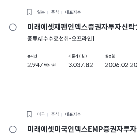
일본
주식
대표지수
미래에셋재팬인덱스증권자투자신탁1
종류A[수수료선취-오프라인]
순자산
기준가 ( 원 )
설정일
2,947
3,037.82
2006.02.2
백만원
미국
주식
대표지수
미래에셋미국인덱스EMP증권자투자