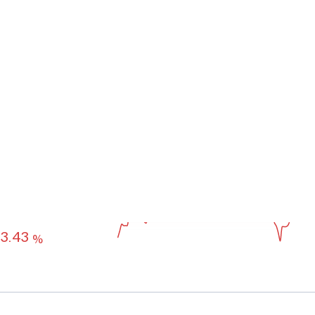
월
6개월
수익률 기간 설정하기
8.73
수익률 추이
%
-0.79
%
0.38
%
3.43
%