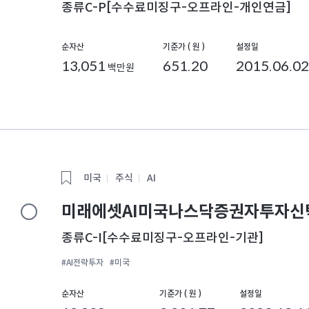
종류C-P[수수료미징구-오프라인-개인연금]
순자산
기준가 ( 원 )
설정일
13,051
651.20
2015.06.02
백만원
미국
주식
AI
미래에셋AI미국나스닥증권자투자신탁(
종류C-I[수수료미징구-오프라인-기관]
#AI전략투자
#미국
순자산
기준가 ( 원 )
설정일