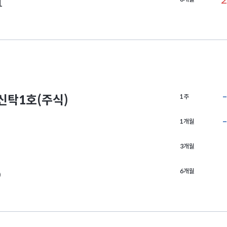
2
1
탁1호(주식)
1주
1개월
3개월
6개월
0