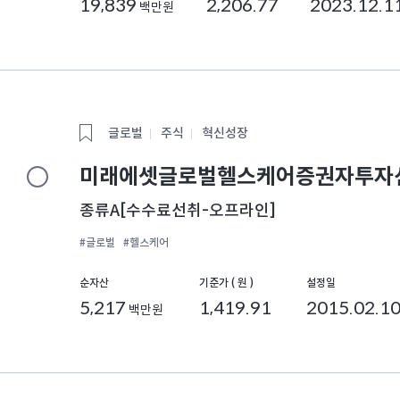
19,839
2,206.77
2023.12.1
백만원
글로벌
주식
혁신성장
미래에셋글로벌헬스케어증권자투자신
종류A[수수료선취-오프라인]
#글로벌
#헬스케어
순자산
기준가 ( 원 )
설정일
5,217
1,419.91
2015.02.1
백만원