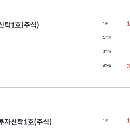
1
탁1호(주식)
1주
1개월
3개월
3
6개월
1
자신탁1호(주식)
1주