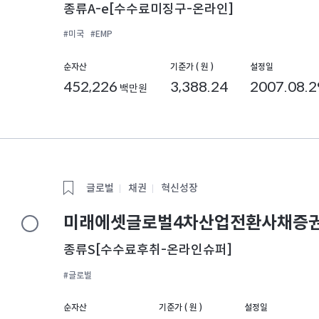
종류A-e[수수료미징구-온라인]
#미국
#EMP
순자산
기준가 ( 원 )
설정일
452,226
3,388.24
2007.08.2
백만원
글로벌
채권
혁신성장
미래에셋글로벌4차산업전환사채증권
종류S[수수료후취-온라인슈퍼]
#글로벌
순자산
기준가 ( 원 )
설정일