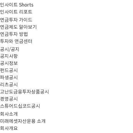
인사이트 Shorts
인사이트 리포트
투
연금투자 가이드
자
연금제도 알아보기
상
연금투자 방법
품
투자와 연금센터
#TDF
#차이나
#AI
검
공시/공지
색
공지사항
공시정보
펀드공시
파생공시
리츠공시
전체보기
고난도금융투자상품공시
경영공시
스튜어드십코드공시
회사소개
총
179
건
미래에셋자산운용 소개
회사개요