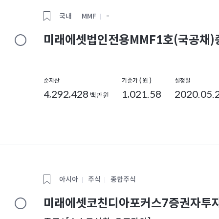
국내
MMF
-
미래에셋법인전용MMF1호(국공채)종
순자산
기준가 ( 원 )
설정일
4,292,428
1,021.58
2020.05.
백만원
아시아
주식
종합주식
미래에셋코친디아포커스7증권자투자