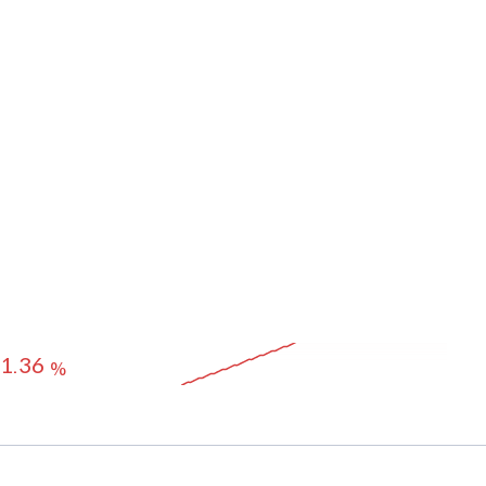
월
6개월
수익률 기간 설정하기
0.05
수익률 추이
%
0.24
%
0.69
%
1.36
%