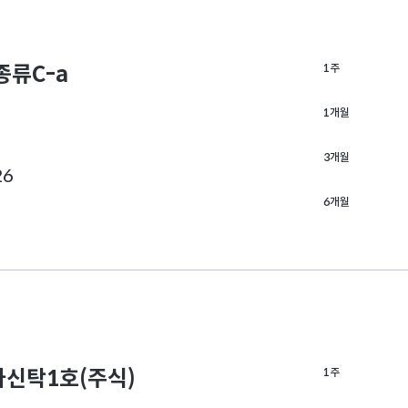
류C-a
1주
1개월
3개월
26
6개월
신탁1호(주식)
1주