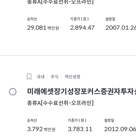
종류A[수수료선취-오프라인]
순자산
기준가 ( 원 )
설정일
29,081
2,894.47
2007.01.2
백만원
국내
주식
혁신성장
미래에셋장기성장포커스증권자투자신
종류A[수수료선취-오프라인]
순자산
기준가 ( 원 )
설정일
3,792
3,783.11
2012.09.0
백만원