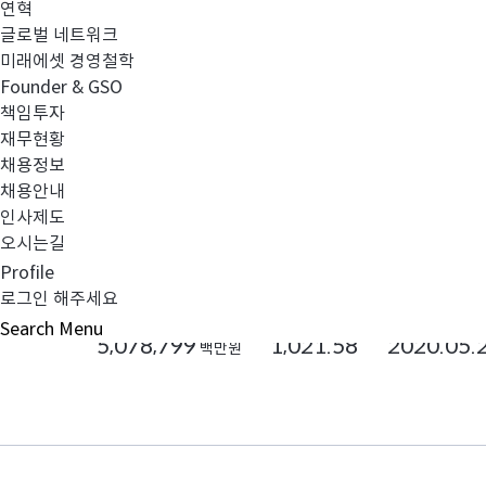
연혁
글로벌 네트워크
비교하기
관심담기
미래에셋 경영철학
Founder & GSO
책임투자
재무현황
국내
MMF
국공채
채용정보
채용안내
미래에셋법인전용MMF1호(국공채)
인사제도
오시는길
종류C-a[수수료미징구-오프라인-고액]
Profile
로그인 해주세요
순자산
기준가 ( 원 )
설정일
Search
Menu
5,078,799
1,021.58
2020.05.
백만원