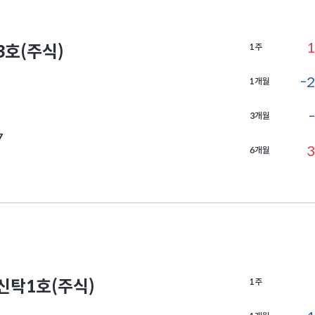
1
호(주식)
1주
-2
1개월
3개월
7
3
6개월
탁1호(주식)
1주