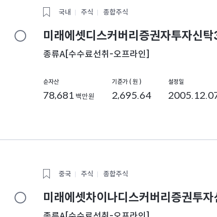
국내
주식
종합주식
미래에셋디스커버리증권자투자신탁3
종류A[수수료선취-오프라인]
순자산
기준가 ( 원 )
설정일
78,681
2,695.64
2005.12.0
백만원
중국
주식
종합주식
미래에셋차이나디스커버리증권투자신
종류A[수수료선취-오프라인]