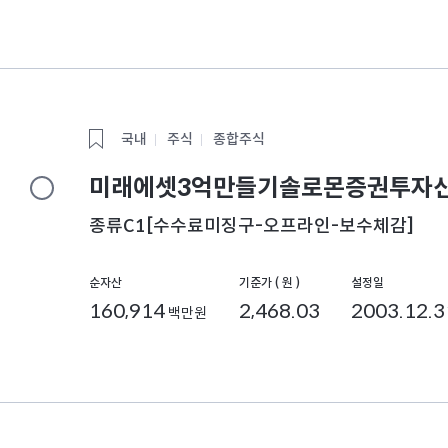
국내
주식
종합주식
미래에셋3억만들기솔로몬증권투자신
종류C1[수수료미징구-오프라인-보수체감]
순자산
기준가 ( 원 )
설정일
160,914
2,468.03
2003.12.3
백만원