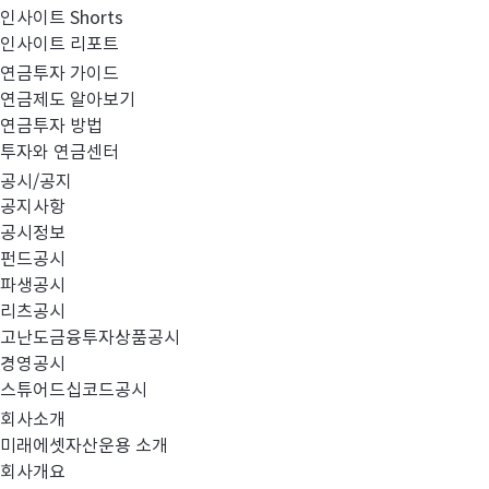
인사이트 Shorts
인사이트 리포트
투
연금투자 가이드
자
연금제도 알아보기
상
연금투자 방법
품
투자와 연금센터
#TDF
#차이나
#AI
검
공시/공지
색
공지사항
공시정보
펀드공시
파생공시
리츠공시
전체보기
고난도금융투자상품공시
경영공시
스튜어드십코드공시
회사소개
총
7
건
미래에셋자산운용 소개
회사개요