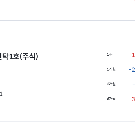
1
탁1호(주식)
1주
-2
1개월
3개월
1
3
6개월