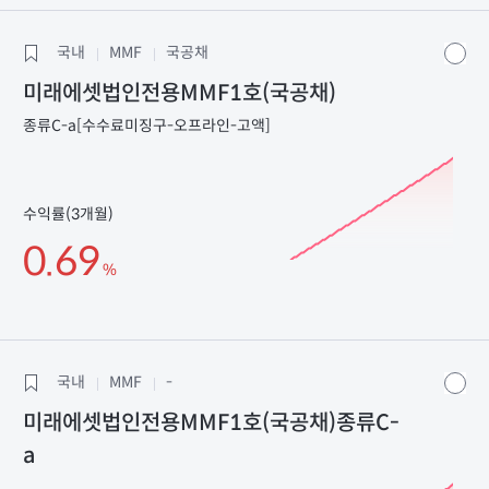
국내
MMF
국공채
미래에셋법인전용MMF1호(국공채)
종류C-a[수수료미징구-오프라인-고액]
수익률(3개월)
0.69
%
국내
MMF
-
미래에셋법인전용MMF1호(국공채)종류C-
a