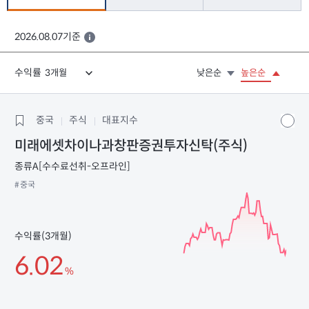
2026.08.07기준
수익률
낮은순
높은순
중국
주식
대표지수
미래에셋차이나과창판증권투자신탁(주식)
종류A[수수료선취-오프라인]
#중국
수익률(3개월)
6.02
%