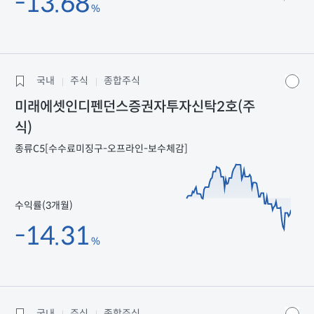
-13.68
%
국내
주식
종합주식
미래에셋인디펜던스증권자투자신탁2호(주
식)
종류C5[수수료미징구-오프라인-보수체감]
수익률(3개월)
-14.31
%
국내
주식
종합주식