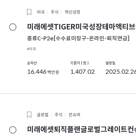
미국
주식
혁신성장
미래에셋TIGER미국성장테마액티브
종류C-P2e[수수료미징구-온라인-퇴직연금]
#미국
순자산
기준가 ( 원 )
설정일
16,446
1,407.02
2025.02.2
백만원
글로벌
주식
컨슈머
미래에셋퇴직플랜글로벌그레이트컨슈