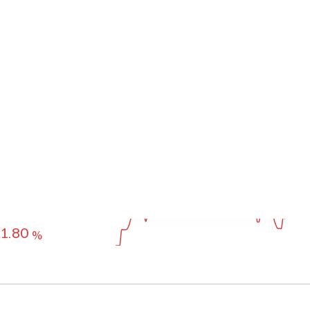
월
6개월
수익률 기간 설정하기
0.98
수익률 추이
%
-4.92
%
6.18
%
1.80
%