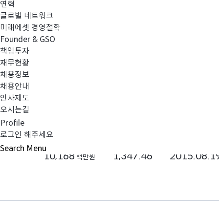
연혁
글로벌 네트워크
비교하기
관심담기
미래에셋 경영철학
Founder & GSO
책임투자
재무현황
일본
주식
중소형
채용정보
채용안내
미래에셋퇴직연금다이와일본밸류중소
인사제도
오시는길
종류C[수수료미징구-오프라인-퇴직연금]
Profile
로그인 해주세요
순자산
기준가 ( 원 )
설정일
Search
Menu
10,168
1,347.46
2015.08.1
백만원