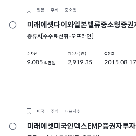
일본
주식
중소형
미래에셋다이와일본밸류중소형증권자투
종류A[수수료선취-오프라인]
순자산
기준가 ( 원 )
설정일
9,085
2,919.35
2015.08.1
백만원
미국
주식
대표지수
미래에셋미국인덱스EMP증권자투자