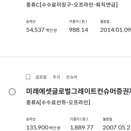
종류C[수수료미징구-오프라인-퇴직연금]
순자산
기준가 ( 원 )
설정일
54,537
988.14
2014.01.09
백만원
글로벌
주식
컨슈머
미래에셋글로벌그레이트컨슈머증권자
종류A[수수료선취-오프라인]
순자산
기준가 ( 원 )
설정일
135,900
1,889.77
2007.05.2
백만원