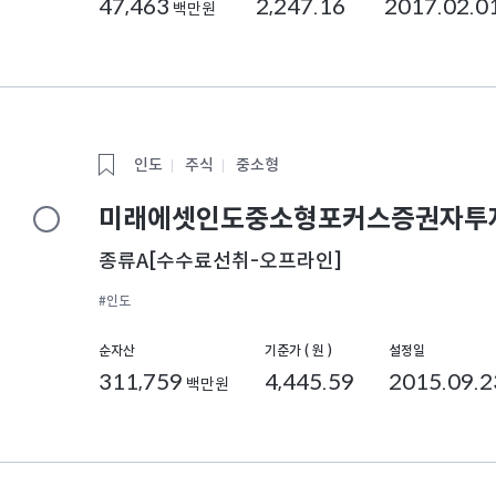
47,463
2,247.16
2017.02.0
백만원
인도
주식
중소형
미래에셋인도중소형포커스증권자투자
종류A[수수료선취-오프라인]
#인도
순자산
기준가 ( 원 )
설정일
311,759
4,445.59
2015.09.2
백만원