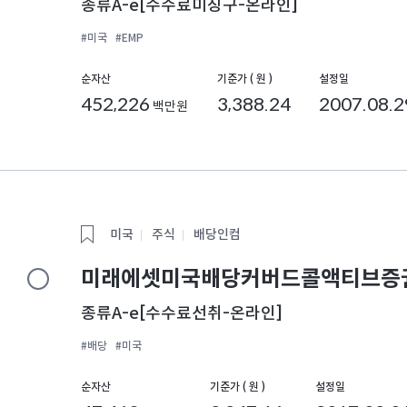
종류A-e[수수료미징구-온라인]
#미국
#EMP
순자산
기준가 ( 원 )
설정일
452,226
3,388.24
2007.08.2
백만원
미국
주식
배당인컴
미래에셋미국배당커버드콜액티브증권
종류A-e[수수료선취-온라인]
#배당
#미국
순자산
기준가 ( 원 )
설정일