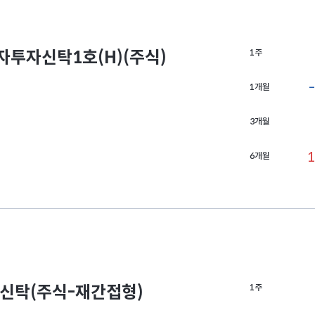
자신탁1호(H)(주식)
1주
1개월
3개월
7
1
6개월
신탁(주식-재간접형)
1주