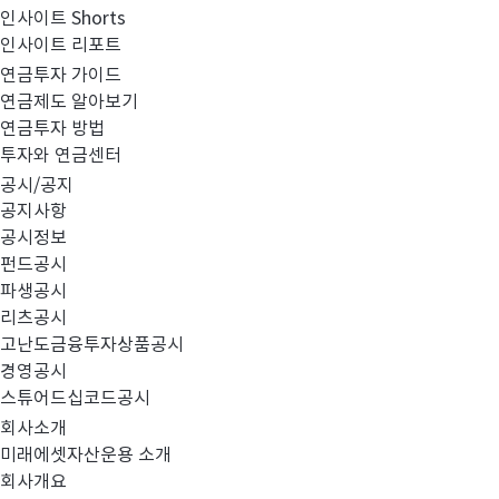
인사이트 Shorts
인사이트 리포트
투
연금투자 가이드
자
연금제도 알아보기
상
연금투자 방법
품
투자와 연금센터
#TDF
#차이나
#AI
검
공시/공지
색
공지사항
공시정보
펀드공시
파생공시
리츠공시
전체보기
고난도금융투자상품공시
경영공시
스튜어드십코드공시
회사소개
총
84
건
미래에셋자산운용 소개
회사개요