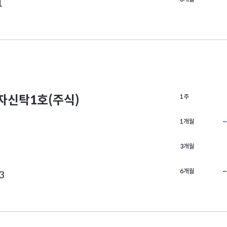
1
신탁1호(주식)
1주
1개월
3개월
6개월
3