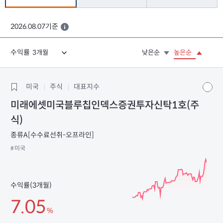
2026.08.07기준
수익률
낮은순
높은순
미국
주식
대표지수
미래에셋미국블루칩인덱스증권투자신탁1호(주
식)
종류A[수수료선취-오프라인]
#미국
수익률(3개월)
7.05
%