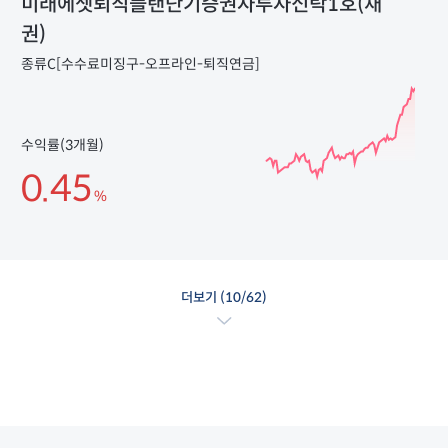
미래에셋퇴직플랜단기증권자투자신탁1호(채
권)
종류C[수수료미징구-오프라인-퇴직연금]
수익률(3개월)
0.45
%
더보기 (
10
/62)