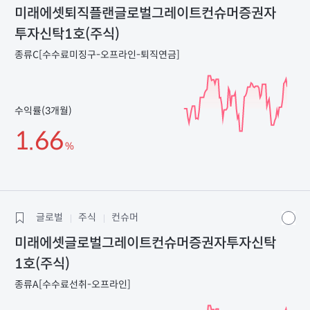
미래에셋퇴직플랜글로벌그레이트컨슈머증권자
투자신탁1호(주식)
종류C[수수료미징구-오프라인-퇴직연금]
수익률(3개월)
1.66
%
글로벌
주식
컨슈머
미래에셋글로벌그레이트컨슈머증권자투자신탁
1호(주식)
종류A[수수료선취-오프라인]