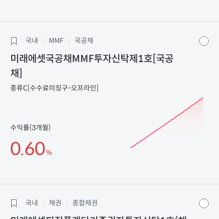
국내
MMF
국공채
미래에셋국공채MMF투자신탁제1호[국공
채]
종류C[수수료미징구-오프라인]
수익률(3개월)
0.60
%
국내
채권
종합채권