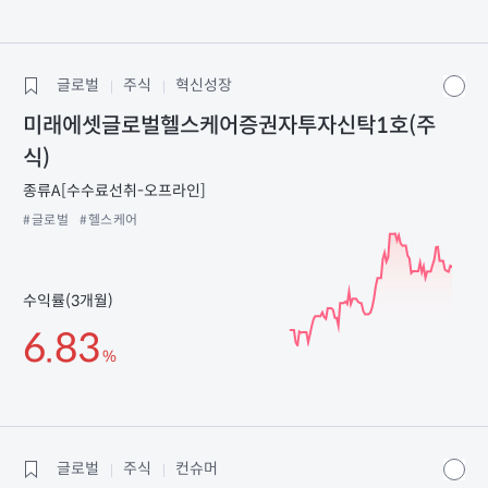
글로벌
주식
혁신성장
미래에셋글로벌헬스케어증권자투자신탁1호(주
식)
종류A[수수료선취-오프라인]
#글로벌
#헬스케어
수익률(3개월)
6.83
%
글로벌
주식
컨슈머