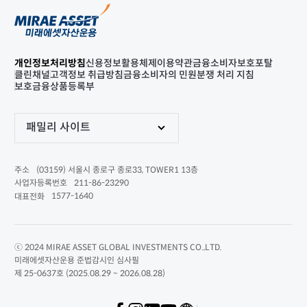
개인정보처리방침
신용정보활용체제
이용약관
금융소비자보호포탈
클린채널
고객정보 취급방침
금융소비자의 민원분쟁 처리 지침
보호금융상품등록부
패밀리 사이트
(03159) 서울시 종로구 종로33, TOWER1 13층
주소
211-86-23290
사업자등록번호
1577-1640
대표전화
ⓒ 2024 MIRAE ASSET GLOBAL INVESTMENTS CO.,LTD.
미래에셋자산운용 준법감시인 심사필
제 25-0637호 (2025.08.29 ~ 2026.08.28)