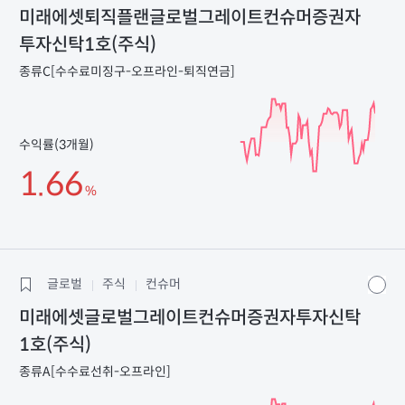
미래에셋퇴직플랜글로벌그레이트컨슈머증권자
투자신탁1호(주식)
종류C[수수료미징구-오프라인-퇴직연금]
수익률(3개월)
1.66
%
글로벌
주식
컨슈머
미래에셋글로벌그레이트컨슈머증권자투자신탁
1호(주식)
종류A[수수료선취-오프라인]