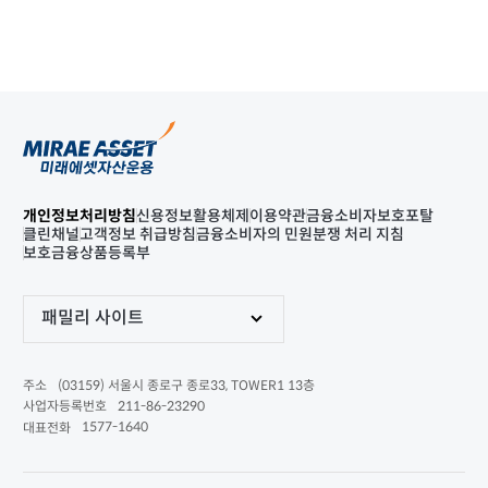
개인정보처리방침
신용정보활용체제
이용약관
금융소비자보호포탈
클린채널
고객정보 취급방침
금융소비자의 민원분쟁 처리 지침
보호금융상품등록부
패밀리 사이트
(03159) 서울시 종로구 종로33, TOWER1 13층
주소
211-86-23290
사업자등록번호
1577-1640
대표전화