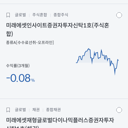
글로벌
주식혼합
종합주식
미래에셋인사이트증권자투자신탁1호(주식혼
합)
종류A[수수료선취-오프라인]
수익률(3개월)
-0.08
%
글로벌
채권
종합채권
미래에셋재형글로벌다이나믹플러스증권자투자