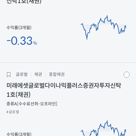
신탁1호(채권)
수익률(3개월)
-0.33
%
글로벌
채권
종합채권
미래에셋글로벌다이나믹플러스증권자투자신탁
1호(채권)
종류A[수수료선취-오프라인]
#글로벌
수익률(3개월)