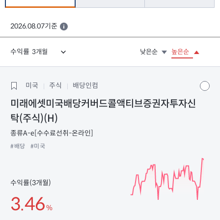
2026.08.07기준
수익률
낮은순
높은순
미국
주식
배당인컴
미래에셋미국배당커버드콜액티브증권자투자신
탁(주식)(H)
종류A-e[수수료선취-온라인]
#배당
#미국
수익률(3개월)
3.46
%