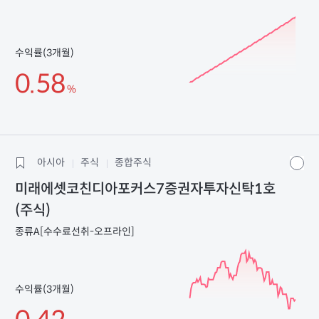
수익률(3개월)
0.58
%
아시아
주식
종합주식
미래에셋코친디아포커스7증권자투자신탁1호
(주식)
종류A[수수료선취-오프라인]
수익률(3개월)