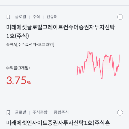
글로벌
주식
컨슈머
미래에셋글로벌그레이트컨슈머증권자투자신탁
1호(주식)
종류A[수수료선취-오프라인]
수익률(3개월)
3.75
%
글로벌
주식혼합
종합주식
미래에셋인사이트증권자투자신탁1호(주식혼