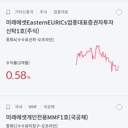
기타신흥국
주식
업종대표
미래에셋EasternEURICs업종대표증권자투자
신탁1호(주식)
종류A[수수료선취-오프라인]
수익률(3개월)
0.58
%
국내
MMF
국공채
미래에셋개인전용MMF1호(국공채)
종류C[수수료미징구-오프라인]