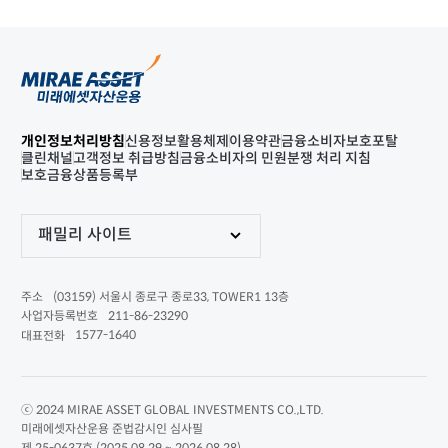
개인정보처리방침
신용정보활용체제
이용약관
금융소비자보호포탈
클린채널
고객정보 취급방침
금융소비자의 민원분쟁 처리 지침
보호금융상품등록부
패밀리 사이트
(03159) 서울시 종로구 종로33, TOWER1 13층
주소
211-86-23290
사업자등록번호
1577-1640
대표전화
ⓒ 2024 MIRAE ASSET GLOBAL INVESTMENTS CO.,LTD.
미래에셋자산운용 준법감시인 심사필