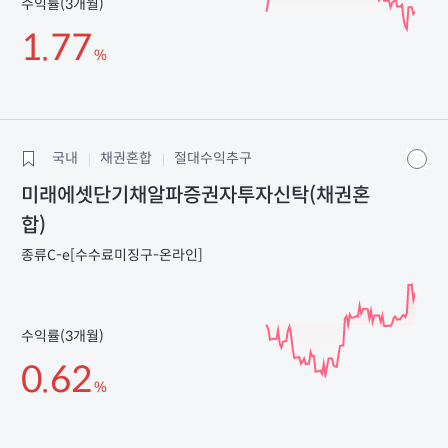
수익률(3개월)
1.77
%
국내
채권혼합
절대수익추구
미래에셋단기채알파증권자투자신탁(채권혼
합)
종류C-e[수수료미징구-온라인]
수익률(3개월)
0.62
%