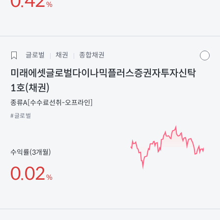
0.42
%
글로벌
채권
종합채권
미래에셋글로벌다이나믹플러스증권자투자신탁
1호(채권)
종류A[수수료선취-오프라인]
#글로벌
수익률(3개월)
0.02
%