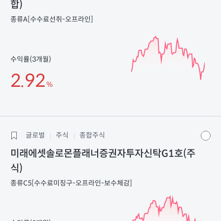
합)
종류A[수수료선취-오프라인]
수익률(3개월)
2.92
%
글로벌
주식
종합주식
미래에셋솔로몬플래너증권자투자신탁G1호(주
식)
종류C5[수수료미징구-오프라인-보수체감]