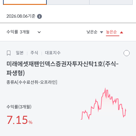
2026.08.06기준
수익률
낮은순
높은순
일본
주식
대표지수
미래에셋재팬인덱스증권자투자신탁1호(주식-
파생형)
종류A[수수료선취-오프라인]
수익률(3개월)
7.15
%