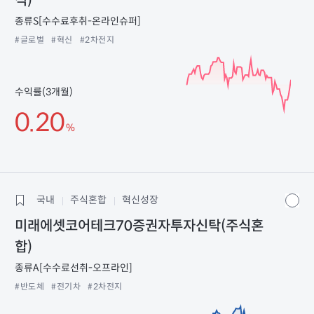
식)
종류S[수수료후취-온라인슈퍼]
#글로벌
#혁신
#2차전지
수익률(3개월)
0.20
%
국내
주식혼합
혁신성장
미래에셋코어테크70증권자투자신탁(주식혼
합)
종류A[수수료선취-오프라인]
#반도체
#전기차
#2차전지