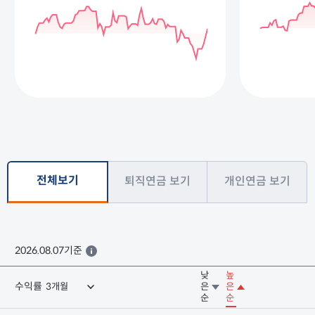
전체보기
퇴직연금 보기
개인연금 보기
2026.08.07기준
낮
높
수익률
은
은
순
순