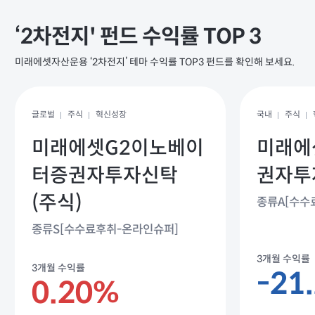
‘2차전지' 펀드 수익률 TOP 3
미래에셋자산운용 ‘2차전지’ 테마 수익률 TOP3 펀드를 확인해 보세요.
글로벌
주식
혁신성장
국내
주식
미래에셋G2이노베이
미래에
터증권자투자신탁
권자투
(주식)
종류A[수수
종류S[수수료후취-온라인슈퍼]
3개월 수익률
3개월 수익률
-21
0.20%