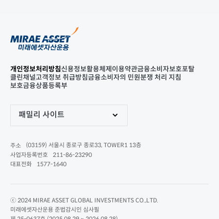
개인정보처리방침
신용정보활용체제
이용약관
금융소비자보호포탈
클린채널
고객정보 취급방침
금융소비자의 민원분쟁 처리 지침
보호금융상품등록부
패밀리 사이트
(03159) 서울시 종로구 종로33, TOWER1 13층
주소
211-86-23290
사업자등록번호
1577-1640
대표전화
ⓒ 2024 MIRAE ASSET GLOBAL INVESTMENTS CO.,LTD.
미래에셋자산운용 준법감시인 심사필