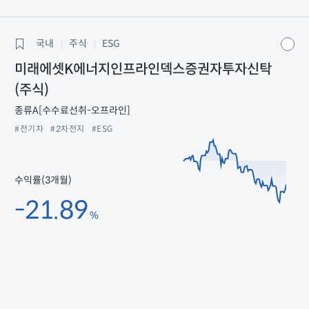
국내
주식
ESG
미래에셋K에너지인프라인덱스증권자투자신탁
(주식)
종류A[수수료선취-오프라인]
#전기차
#2차전지
#ESG
수익률(3개월)
-21.89
%