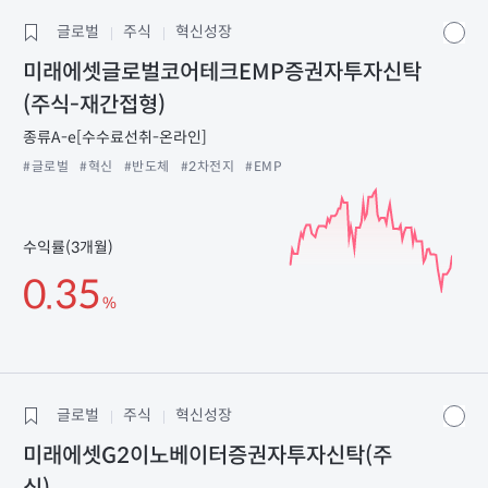
글로벌
주식
혁신성장
미래에셋글로벌코어테크EMP증권자투자신탁
(주식-재간접형)
종류A-e[수수료선취-온라인]
#글로벌
#혁신
#반도체
#2차전지
#EMP
수익률(3개월)
0.35
%
글로벌
주식
혁신성장
미래에셋G2이노베이터증권자투자신탁(주