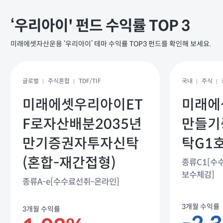
‘우리아이' 펀드 수익률 TOP 3
미래에셋자산운용 ‘우리아이’ 테마 수익률 TOP3 펀드를 확인해 보세요.
글로벌
주식혼합
TDF/TIF
국내
주식
미래에셋우리아이ET
미래에
F로자산배분2035년
만들기
만기증권자투자신탁
탁G1호
(혼합-재간접형)
종류C1[수
보수체감]
종류A-e[수수료선취-온라인]
3개월 수익률
3개월 수익률