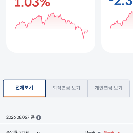
-2.
1.03%
전체보기
퇴직연금 보기
개인연금 보기
2026.08.06기준
수익률
낮은순
높은순