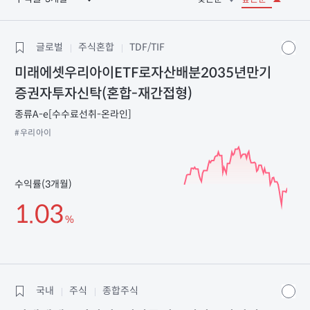
글로벌
주식혼합
TDF/TIF
미래에셋우리아이ETF로자산배분2035년만기
증권자투자신탁(혼합-재간접형)
종류A-e[수수료선취-온라인]
#우리아이
수익률(3개월)
1.03
%
국내
주식
종합주식