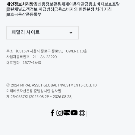
개인정보처리방침
신용정보활용체제
이용약관
금융소비자보호포탈
클린채널
고객정보 취급방침
금융소비자의 민원분쟁 처리 지침
보호금융상품등록부
패밀리 사이트
(03159) 서울시 종로구 종로33, TOWER1 13층
주소
211-86-23290
사업자등록번호
1577-1640
대표전화
ⓒ 2024 MIRAE ASSET GLOBAL INVESTMENTS CO.,LTD.
미래에셋자산운용 준법감시인 심사필
제 25-0637호 (2025.08.29 ~ 2026.08.28)