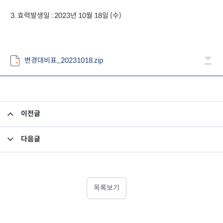
3. 효력발생일 : 2023년 10월 18일 (수)
변경대비표_20231018.zip
이전글
고유재산 투자펀드의 의무투자기간 종료안내
다음글
미래에셋맵스미국부동산투자신탁16호 종류A 제6기 이익분배보고서
목록보기