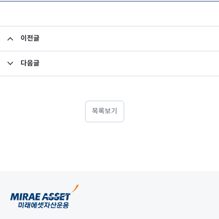
이전글
미래에셋맵스미국부동산투자신탁16호 기타신고사항 공시(수익자총회 고객 안내문)
다음글
펀드 자산 평가액 기준가 반영 안내 - 미래에셋맵스미국부동산투자신탁16호
목록보기