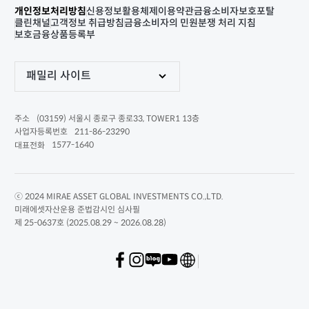
개인정보처리방침
신용정보활용체제
이용약관
금융소비자보호포탈
클린채널
고객정보 취급방침
금융소비자의 민원분쟁 처리 지침
보호금융상품등록부
패밀리 사이트
(03159) 서울시 종로구 종로33, TOWER1 13층
주소
211-86-23290
사업자등록번호
1577-1640
대표전화
ⓒ 2024 MIRAE ASSET GLOBAL INVESTMENTS CO.,LTD.
미래에셋자산운용 준법감시인 심사필
제 25-0637호 (2025.08.29 ~ 2026.08.28)