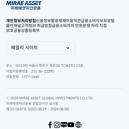
개인정보처리방침
신용정보활용체제
이용약관
금융소비자보호포탈
클린채널
고객정보 취급방침
금융소비자의 민원분쟁 처리 지침
보호금융상품등록부
패밀리 사이트
(03159) 서울시 종로구 종로33, TOWER1 13층
주소
211-86-23290
사업자등록번호
1577-1640
대표전화
ⓒ 2024 MIRAE ASSET GLOBAL INVESTMENTS CO.,LTD.
미래에셋자산운용 준법감시인 심사필
제 25-0637호 (2025.08.29 ~ 2026.08.28)