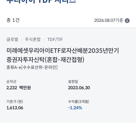
우리아이 TDF 시리즈
총 1건
2026.08.07기준
글로벌
주식혼합
TDF/TIF
미래에셋우리아이ETF로자산배분2035년만기
증권자투자신탁(혼합-재간접형)
종류A-e[수수료선취-온라인]
순자산
설정일
2,232
백만원
2023.06.30
기준가 (원)
수익률(3개월)
1,613.06
-1.24%